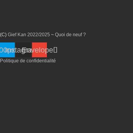
(C)
Gief Kan
2022/2025
~
Quoi de neuf ?
00px
Instagram
Envelope
Politique de confidentialité