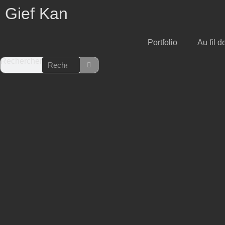
Aller
Gief Kan
au
contenu
Portfolio
Au fil d
Rechercher